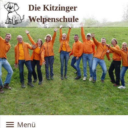
Skip
Die Kitzinger
to
content
Welpenschule
menu
Menü